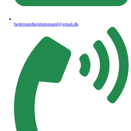
bedemandkentsigsgaard@email.dk