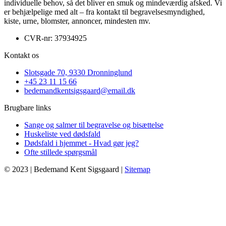
individuelle behov, så det bliver en smuk og mindeværdig afsked. Vi
er behjælpelige med alt – fra kontakt til begravelsesmyndighed,
kiste, urne, blomster, annoncer, mindesten mv.
CVR-nr: 37934925
Kontakt os
Slotsgade 70, 9330 Dronninglund
+45 23 11 15 66
bedemandkentsigsgaard@email.dk
Brugbare links
Sange og salmer til begravelse og bisættelse
Huskeliste ved dødsfald
Dødsfald i hjemmet - Hvad gør jeg?
Ofte stillede spørgsmål
© 2023 | Bedemand Kent Sigsgaard |
Sitemap