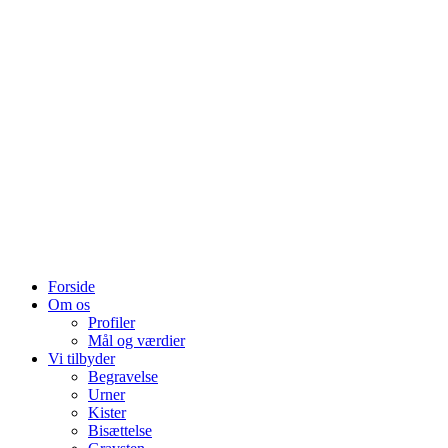
Forside
Om os
Profiler
Mål og værdier
Vi tilbyder
Begravelse
Urner
Kister
Bisættelse