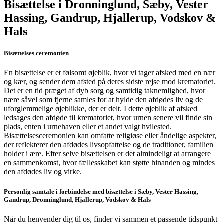
Bisættelse i Dronninglund, Sæby, Vester
Hassing, Gandrup, Hjallerup, Vodskov &
Hals
Bisættelses ceremonien
En bisættelse er et følsomt øjeblik, hvor vi tager afsked med en nær
og kær, og sender dem afsted på deres sidste rejse mod krematoriet.
Det er en tid præget af dyb sorg og samtidig taknemlighed, hvor
nære såvel som fjerne samles for at hylde den afdødes liv og de
uforglemmelige øjeblikke, der er delt. I dette øjeblik af afsked
ledsages den afdøde til krematoriet, hvor urnen senere vil finde sin
plads, enten i urnehaven eller et andet valgt hvilested.
Bisættelsesceremonien kan omfatte religiøse eller åndelige aspekter,
der reflekterer den afdødes livsopfattelse og de traditioner, familien
holder i ære. Efter selve bisættelsen er det almindeligt at arrangere
en sammenkomst, hvor fællesskabet kan støtte hinanden og mindes
den afdødes liv og virke.
Personlig samtale i forbindelse med bisættelse i Sæby, Vester Hassing,
Gandrup, Dronninglund, Hjallerup, Vodskov & Hals
Når du henvender dig til os, finder vi sammen et passende tidspunkt