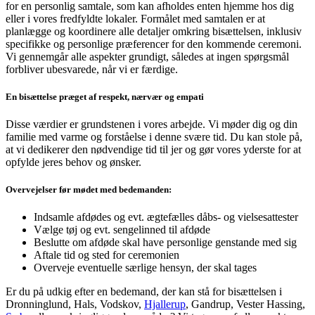
for en personlig samtale, som kan afholdes enten hjemme hos dig
eller i vores fredfyldte lokaler. Formålet med samtalen er at
planlægge og koordinere alle detaljer omkring bisættelsen, inklusiv
specifikke og personlige præferencer for den kommende ceremoni.
Vi gennemgår alle aspekter grundigt, således at ingen spørgsmål
forbliver ubesvarede, når vi er færdige.
En bisættelse præget af respekt, nærvær og empati
Disse værdier er grundstenen i vores arbejde. Vi møder dig og din
familie med varme og forståelse i denne svære tid. Du kan stole på,
at vi dedikerer den nødvendige tid til jer og gør vores yderste for at
opfylde jeres behov og ønsker.
Overvejelser før mødet med bedemanden:
Indsamle afdødes og evt. ægtefælles dåbs- og vielsesattester
Vælge tøj og evt. sengelinned til afdøde
Beslutte om afdøde skal have personlige genstande med sig
Aftale tid og sted for ceremonien
Overveje eventuelle særlige hensyn, der skal tages
Er du på udkig efter en bedemand, der kan stå for bisættelsen i
Dronninglund, Hals, Vodskov,
Hjallerup
, Gandrup, Vester Hassing,