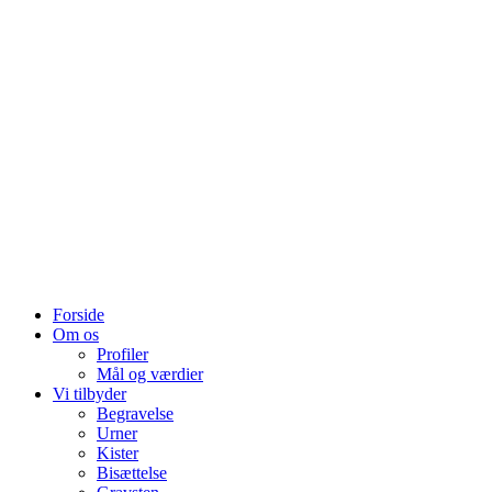
Forside
Om os
Profiler
Mål og værdier
Vi tilbyder
Begravelse
Urner
Kister
Bisættelse