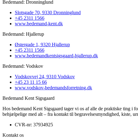
Bedemand: Dronninglund
Slotsgade 70, 9330 Dronninglund
+45 2311 1566
www.bedemand-kent.dk
Bedemand: Hjallerup
Østergade 1, 9320 Hjallerup
+45 2311 1566
www.bedemandkentsigsgaard-hjallerup.dk
Bedemand: Vodskov
Vodskovvej 24, 9310 Vodskov
+45 23 11 15 66
www.vodskov-bedemandsforretning.dk
Bedemand Kent Sigsgaard
Hos bedemand Kent Sigsgaard tager vi os af alle de praktiske ting i f
behjælpelige med alt – fra kontakt til begravelsesmyndighed, kiste, u
CVR-nr: 37934925
Kontakt os