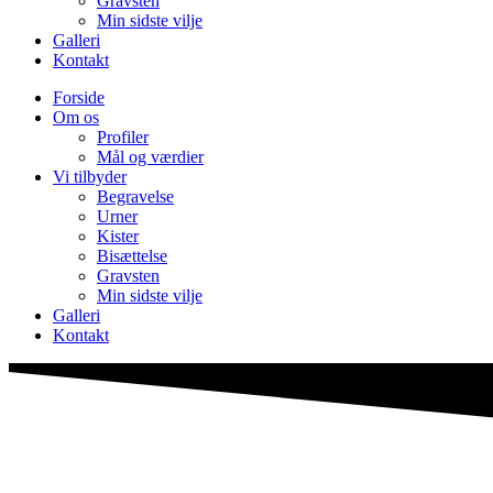
Gravsten
Min sidste vilje
Galleri
Kontakt
Forside
Om os
Profiler
Mål og værdier
Vi tilbyder
Begravelse
Urner
Kister
Bisættelse
Gravsten
Min sidste vilje
Galleri
Kontakt